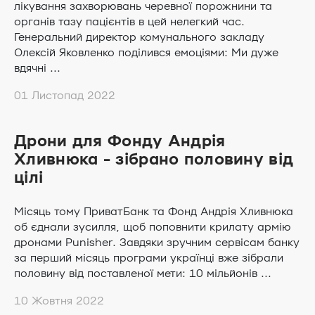
лікування захворювань черевної порожнини та
органів тазу пацієнтів в цей нелегкий час.
Генеральний директор комунального закладу
Олексій Яковленко поділився емоціями: Ми дуже
вдячні ...
01 Листопад 2022
Дрони для Фонду Андрія
Хливнюка - зібрано половину від
цілі
Місяць тому ПриватБанк та Фонд Андрія Хливнюка
об єднали зусилля, щоб поповнити крилату армію
дронами Punisher. Завдяки зручним сервісам банку
за перший місяць програми українці вже зібрали
половину від поставленої мети: 10 мільйонів ...
10 Жовтня 2022