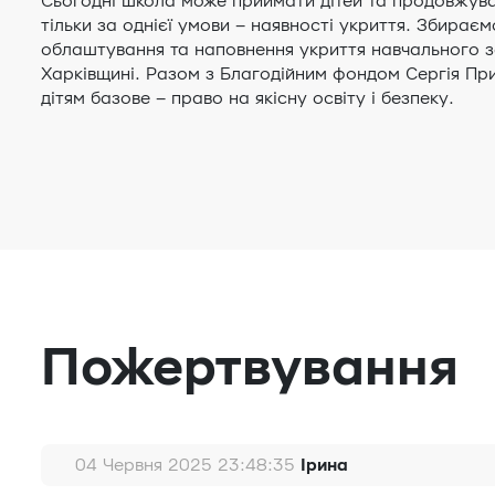
Сьогодні школа може приймати дітей та продовжув
тільки за однієї умови – наявності укриття. Збирає
облаштування та наповнення укриття навчального 
Харківщині. Разом з Благодійним фондом Сергія Пр
дітям базове – право на якісну освіту і безпеку.
Пожертвування
04 Червня 2025 23:48:35
Ірина