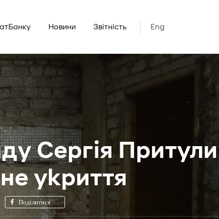
ватБанку
Новини
Звітність
Eng
нду Сергія Притули
ьне укриття