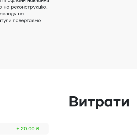
ати офлайн навчання
мо на реконструкцію,
закладу на
итули повертаємо
Витрати
+ 20.00 ₴