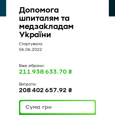
Допомога
шпиталям та
медзакладам
України
Стартувала
06.06.2022
Вже зібрано:
211 938 633.70 ₴
Витрати:
208 402 657.92 ₴