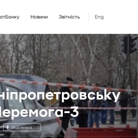
ватБанку
Новини
Звітність
Eng
ніпропетровську
Перемога-3