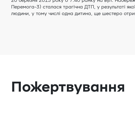
20 березня 2013 року о 7:40 ранку на вул. Набере
Перемога-3) сталася трагічна ДТП, у результаті яко
людини, у тому числі одна дитина, ще шестеро отр
Пожертвування