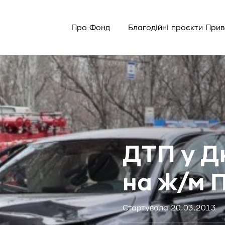
Про Фонд
Благодійні проєкти При
ДТП у Д
на ж/м 
Стартувала 20.03.2013