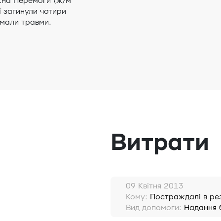
жна Перемоги (ж/м
ї загинули чотири
имали травми.
Витрати
09 Квітня 2013
Кому:
Постраждалі в рез
Вид допомоги:
Надання 