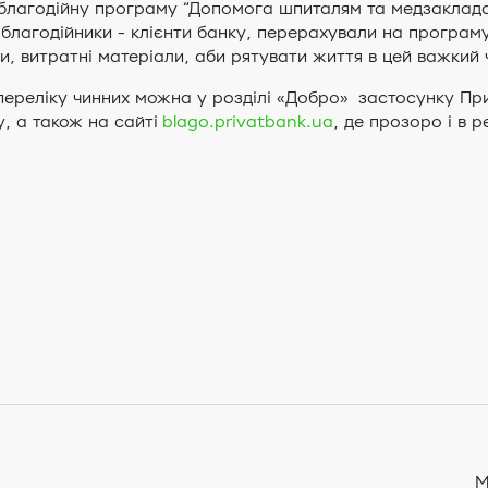
 благодійну програму “Допомога шпиталям та медзаклада
благодійники - клієнти банку, перерахували на програму
 витратні матеріали, аби рятувати життя в цей важкий 
з переліку чинних можна у розділі «Добро» застосунку П
у, а також на сайті
blago.privatbank.ua
, де прозоро і в 
М