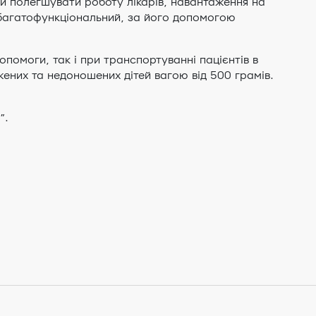
 й полегшувати роботу лікарів, навантаження на
і багатофункціональний, за його допомогою
помоги, так і при транспортуванні пацієнтів в
ених та недоношених дітей вагою від 500 грамів.
”.