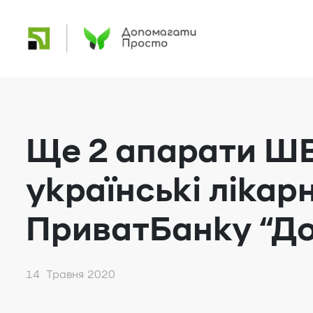
Ще 2 апарати Ш
українські лікар
ПриватБанку “До
14 Травня 2020