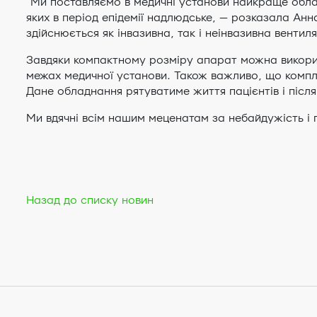
“Ми поставляємо в медичні установи найкраще облад
яких в період епідемії надлюдське, — розказала Ан
здійснюється як інвазивна, так і неінвазивна вентил
Завдяки компактному розміру апарат можна використ
межах медичної установи. Також важливо, що компл
Дане обладнання рятуватиме життя пацієнтів і після
Ми вдячні всім нашим меценатам за небайдужість і 
Назад до списку новин