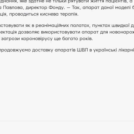
нання, яке здатне не тільки рятувати життя пацієнтів, а
на Павлова, директор Фонду. — Так, апарат даної модел
яція, проводиться киснева терапія.
овувати як в реанімаційних палатах, пунктах швидкої до
ектація дозволяє використовувати апарат для новонарож
 загрози коронавірусу ще багато років.
продовжуємо доставку апаратів ШВЛ в українські лікарні