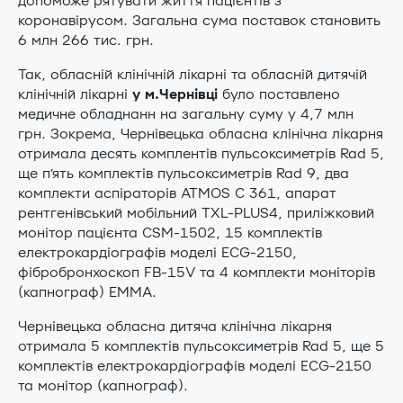
допоможе рятувати життя пацієнтів з
коронавірусом. Загальна сума поставок становить
6 млн 266 тис. грн.
Так, обласній клінічній лікарні та обласній дитячій
клінічній лікарні
у м.Чернівці
було поставлено
медичне обладнанн на загальну суму у 4,7 млн
грн. Зокрема, Чернівецька обласна клінічна лікарня
отримала десять комплентів пульсоксиметрів Rad 5,
ще п’ять комплектів пульсоксиметрів Rad 9, два
комплекти аспіраторів ATMOS C 361, апарат
рентгенівський мобільний TXL-PLUS4, приліжковий
монітор пацієнта CSM-1502, 15 комплектів
електрокардіографів моделі ЕСG-2150,
фібробронхоскоп FB-15V та 4 комплекти моніторів
(капнограф) ЕММА.
Чернівецька обласна дитяча клінічна лікарня
отримала 5 комплектів пульсоксиметрів Rad 5, ще 5
комплектів електрокардіографів моделі ЕСG-2150
та монітор (капнограф).