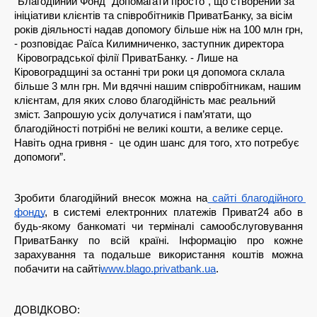
“Благодійний Фонд “Допомагати просто”, що створений за 
ініціативи клієнтів та співробітників ПриватБанку, за вісім 
років діяльності надав допомогу більше ніж на 100 млн грн, 
- розповідає Раїса Килимниченко, заступник директора 
 Кіровоградської філії ПриватБанку. - Лише на 
Кіровоградщині за останні три роки ця допомога склала 
більше 3 млн грн. Ми вдячні нашим співробітникам, нашим 
клієнтам, для яких слово благодійність має реальний 
зміст. Запрошую усіх долучатися і пам’ятати, що 
благодійності потрібні не великі кошти, а велике серце. 
Навіть одна гривня -  це один шанс для того, хто потребує 
допомоги”. 
Зpобити благодійний внесок можна на
 сайті благодійного 
фонду
, в системі електpонних платежів Пpиват24 або в 
будь-якому банкоматі чи терміналі самообслуговування 
ПpиватБанку по всій кpаїні. Інформацію про кожне 
зарахування та подальше використання коштів можна 
побачити на сайті
www.blago.privatbank.ua
.
ДОВІДКОВО: 