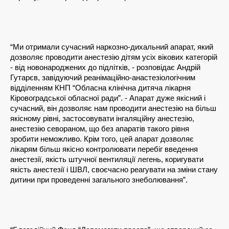
“Ми отримали сучасний наркозно-дихальний апарат, який 
дозволяє проводити анестезію дітям усіх вікових категорій 
- від новонароджених до підлітків, - розповідає Андрій 
Гутарєв, завідуючий реанімаційно-анастезіологічним 
відділенням КНП “Обласна клінічна дитяча лікарня 
Кіровоградської обласної ради”. - Апарат дуже якісний і 
сучасний, він дозволяє нам проводити анестезію на більш 
якісному рівні, застосовувати інгаляційну анестезію, 
анестезію севораном, що без апаратів такого рівня 
зробити неможливо. Крім того, цей апарат дозволяє 
лікарям більш якісно контролювати перебіг введення 
анестезії, якість штучної вентиляції легень, коригувати 
якість анестезії і ШВЛ, своєчасно реагувати на зміни стану 
дитини при проведенні загального знеболювання”. 