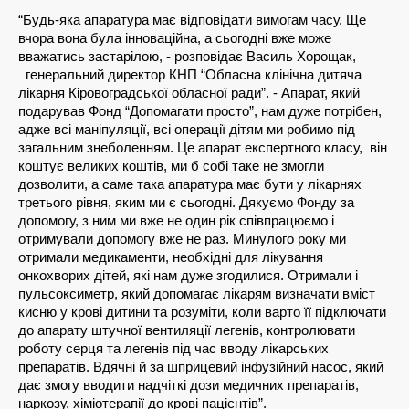
“Будь-яка апаратура має відповідати вимогам часу. Ще 
вчора вона була інноваційна, а сьогодні вже може 
вважатись застарілою, - розповідає Василь Хорощак, 
  генеральний директор КНП “Обласна клінічна дитяча 
лікарня Кіровоградської обласної ради”. - Апарат, який 
подарував Фонд “Допомагати просто”, нам дуже потрібен, 
адже всі маніпуляції, всі операції дітям ми робимо під 
загальним знеболенням. Це апарат експертного класу,  він 
коштує великих коштів, ми б собі таке не змогли 
дозволити, а саме така апаратура має бути у лікарнях 
третього рівня, яким ми є сьогодні. Дякуємо Фонду за 
допомогу, з ним ми вже не один рік співпрацюємо і 
отримували допомогу вже не раз. Минулого року ми 
отримали медикаменти, необхідні для лікування 
онкохворих дітей, які нам дуже згодилися. Отримали і 
пульсоксиметр, який допомагає лікарям визначати вміст 
кисню у крові дитини та розуміти, коли варто її підключати 
до апарату штучної вентиляції легенів, контролювати 
роботу серця та легенів під час вводу лікарських 
препаратів. Вдячні й за шприцевий інфузійний насос, який 
дає змогу вводити надчіткі дози медичних препаратів, 
наркозу, хіміотерапії до крові пацієнтів”.