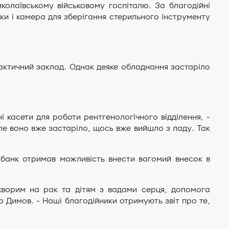
олаївському військовому госпіталю. За благодійні
івки і камера для зберігання стерильного інструменту
лактичний заклад. Однак деяке обладнання застаріло
і касети для роботи рентгенологічного відділення, -
ле воно вже застаріло, щось вже вийшло з ладу. Так
 банк отримав можливість внести вагомий внесок в
 хворим на рак та дітям з вадами серця, допомога
 Димов. - Наші благодійники отримують звіт про те,