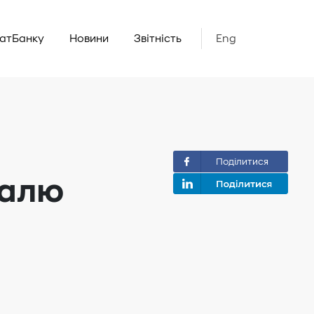
ватБанку
Новини
Звітність
Eng
Поділитися
талю