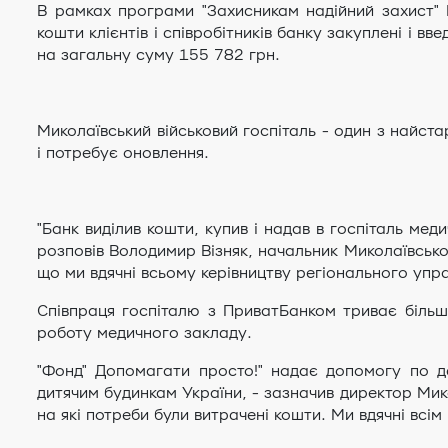
В рамках програми "Захисникам надійний захист" 
кошти клієнтів і співробітників банку закуплені і в
на загальну суму 155 782 грн.
Миколаївський військовий госпіталь - один з найст
і потребує оновлення.
"Банк виділив кошти, купив і надав в госпіталь мед
розповів Володимир Візняк, начальник Миколаївсько
що ми вдячні всьому керівництву регіонального упр
Співпраця госпіталю з ПриватБанком триває більш
роботу медичного закладу.
"Фонд" Допомагати просто!" надає допомогу по де
дитячим будинкам України, - зазначив директор Мик
на які потреби були витрачені кошти. Ми вдячні всім