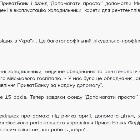
ПриватБанк і Фонд "Допомагати просто!" допомогли Мик
ведені в експлуатацію холодильники, касети для рентгенпл
аріших в Україні. Це багатопрофільний лікувально-профі
ичні холодильники, медичне обладнання та рентгенологічн
го військового госпіталю. - У нас було це обладнання, а
авління ПриватБанку за надану допомогу".
е 15 років. Тепер завдяки фонду "Допомагати просто!"
кількох програмах: підтримка армії, допомога дітям,
олаївського регіонального управління ПриватБанку Федір
 нашим клієнтам, хто робить добро".