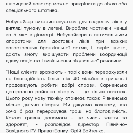
шприцевий дозатор можна прикріпити до ліжка або
спеціального штатива.
Небулайзер використовується для введення ліків у
вигляді туману в легені. Виробляє частинки менші
за 5 мкм в діаметрі. Небулайзери є оптимальними
апаратами для доставки ліків при важких
загостреннях бронхіальної астми, і, окрім цього,
дають змогу вирішувати проблеми координації
вдиху пацієнта і вивільнення лікувальної речовини.
“Наші клієнти вражають - торік вони перерахували
на благодійність більш ніж 40 мільйонів гривень і
продовжують робити добрі справи. Сарненська
центральна районна лікарня - це тільки початок.
Цього року нову техніку отримає також Рівненська
міська дитяча лікарня. Ми дякуємо кожному, хто
хоча б раз перерахував гроші на благодійність.
Кожна гривня допомоги - це чиєсь життя та
здоров’я”, - розповідає директор Північно-
Західного РУ ПриватБанку Юрій Войтенко.