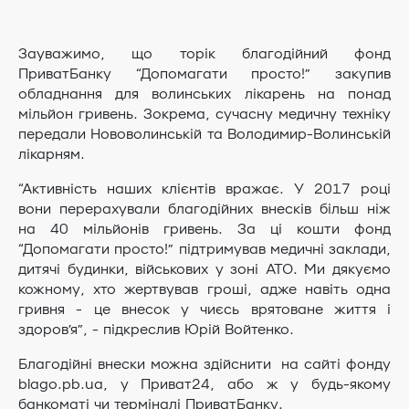
Зауважимо, що торік благодійний фонд
ПриватБанку “Допомагати просто!” закупив
обладнання для волинських лікарень на понад
мільйон гривень. Зокрема, сучасну медичну техніку
передали Нововолинській та Володимир-Волинській
лікарням.
“Активність наших клієнтів вражає. У 2017 році
вони перерахували благодійних внесків більш ніж
на 40 мільйонів гривень. За ці кошти фонд
“Допомагати просто!” підтримував медичні заклади,
дитячі будинки, військових у зоні АТО. Ми дякуємо
кожному, хто жертвував гроші, адже навіть одна
гривня - це внесок у чиєсь врятоване життя і
здоров’я”, - підкреслив Юрій Войтенко.
Благодійні внески можна здійснити на сайті фонду
blago.pb.ua, у Приват24, або ж у будь-якому
банкоматі чи терміналі ПриватБанку.