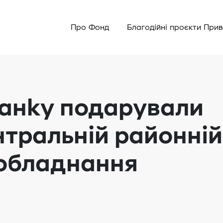
Про Фонд
Благодійні проєкти При
анку подарували
нтральній районній
 обладнання