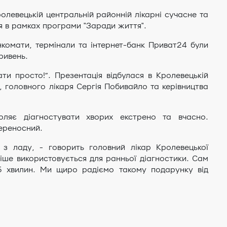
левецькій центральній районній лікарні сучасне та
я в рамках програми "Заради життя".
нкомати, термінали та інтернет-банк Приват24 були
ривень.
и просто!”. Презентація відбулася в Кролевецькій
, головного лікаря Сергія Побивайло та керівництва
ляє діагностувати хворих екстрено та вчасно.
ереносний.
з ладу, - говорить головний лікар Кролевецької
тіше використовується для ранньої діагностики. Сам
5 хвилин. Ми щиро радіємо такому подарунку від