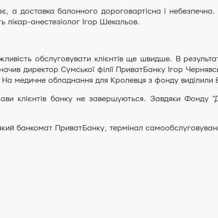
ає, а доставка балонного дороговартісна і небезпечна.
ь лікар-анестезіолог Ігор Шекальов.
ивість обслуговувати клієнтів ще швидше. В результат
значив директор Сумської філії ПриватБанку Ігор Чернявс
 На медичне обладнання для Кролевця з фонду виділили 8
ави клієнтів банку не завершуються. Завдяки Фонду "Д
який банкомат ПриватБанку, термінал самообслуговуван