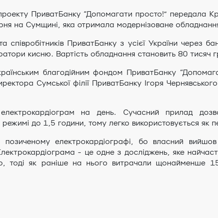
проекту ПриватБанку “Допомагати просто!” передала Кро
арня на Сумщині, яка отримала модернізоване обладнанн
та співробітників ПриватБанку з усієї України через ба
ратори кисню. Вартість обладнання становить 80 тисяч г
раїнським благодійним фондом ПриватБанку “Допомагат
директора Сумської філії ПриватБанку Ігоря Чернявського
електрокардіограм на день. Сучасний прилад дозво
ежимі до 1,5 години, тому легко використовується як п
позиченому електрокардіографі, бо власний вийшов 
Електрокардіограма - це одне з досліджень, яке найчас
о, тоді як раніше на нього витрачали щонайменше 1