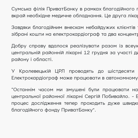
Cумська філія ПриватБанку в рамках благодійного 
вкрай необхідне медичне обладнання. Це друга лік
Завдяки благодійним внескам небайдужих клієнтів 
зібрані кошти на електрокардіограф та два концент
Добру справу вдалося реалізувати разом із всеук
центральній районній лікарні 12 грудня за участі 
району і області.
У Кролевецькій ЦРЛ проводять до шістдесяти 
Електрокардіограф може працювати в автономному р
“Останнім часом ми змушені були працювати на 
центральної районної лікарні Сергій Побивайло. - 
процес дослідження тепер проходить дуже швидк
благодійного фонду ПриватБанку”.