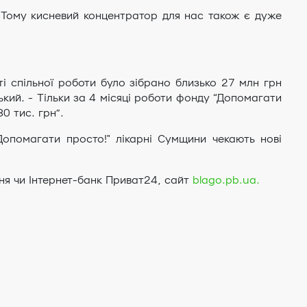
 Тому кисневий концентратор для нас також є дуже
і спільної роботи було зібрано близько 27 млн грн
ький. - Тільки за 4 місяці роботи фонду “Допомагати
0 тис. грн”.
опомагати просто!" лікарні Сумщини чекають нові
ня чи Інтернет-банк Приват24, сайт
blago.pb.ua.