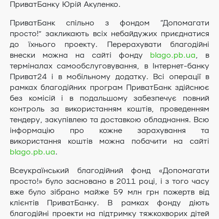
ПриватБанку Юрій Акуленко.
ПриватБанк спільно з фондом “Допомагати
просто!” закликають всіх небайдужих приєднатися
до їхнього проекту. Перерахувати благодійні
внески можна на сайті фонду
blago.pb.ua
, в
терміналах самообслуговування, в Інтернет-банку
Приват24 і в мобільному додатку. Всі операції в
рамках благодійних програм ПриватБанк здійснює
без комісій і в подальшому забезпечує повний
контроль за використанням коштів, проведенням
тендеру, закупівлею та доставкою обладнання. Всю
інформацію про кожне зарахування та
використання коштів можна побачити на сайті
blago.pb.ua
.
Всеукраїнський благодійний фонд «Допомагати
просто!» було засновано в 2011 році, і з того часу
вже було зібрано майже 59 млн грн пожертв від
клієнтів ПриватБанку. В рамках фонду діють
благодійні проекти на підтримку тяжкохворих дітей