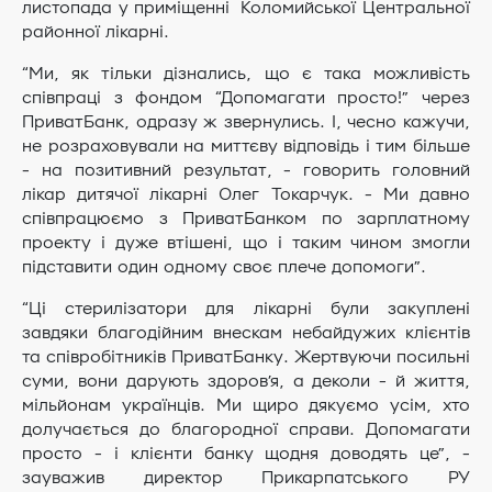
листопада у приміщенні Коломийської Центральної
районної лікарні.
“Ми, як тільки дізнались, що є така можливість
співпраці з фондом “Допомагати просто!” через
ПриватБанк, одразу ж звернулись. І, чесно кажучи,
не розраховували на миттєву відповідь і тим більше
- на позитивний результат, - говорить головний
лікар дитячої лікарні Олег Токарчук. - Ми давно
співпрацюємо з ПриватБанком по зарплатному
проекту і дуже втішені, що і таким чином змогли
підставити один одному своє плече допомоги”.
“Ці стерилізатори для лікарні були закуплені
завдяки благодійним внескам небайдужих клієнтів
та співробітників ПриватБанку. Жертвуючи посильні
суми, вони дарують здоров’я, а деколи - й життя,
мільйонам українців. Ми щиро дякуємо усім, хто
долучається до благородної справи. Допомагати
просто - і клієнти банку щодня доводять це”, -
зауважив директор Прикарпатського РУ