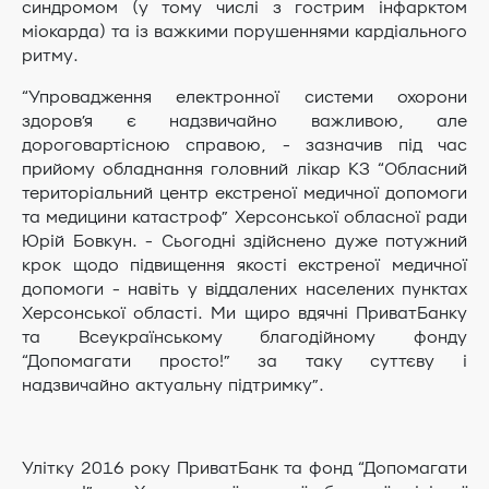
синдромом (у тому числі з гострим інфарктом
міокарда) та із важкими порушеннями кардіального
ритму.
“Упровадження електронної системи охорони
здоров’я є надзвичайно важливою, але
дороговартісною справою, - зазначив під час
прийому обладнання головний лікар КЗ “Обласний
територіальний центр екстреної медичної допомоги
та медицини катастроф” Херсонської обласної ради
Юрій Бовкун. - Сьогодні здійснено дуже потужний
крок щодо підвищення якості екстреної медичної
допомоги - навіть у віддалених населених пунктах
Херсонської області. Ми щиро вдячні ПриватБанку
та Всеукраїнському благодійному фонду
“Допомагати просто!” за таку суттєву і
надзвичайно актуальну підтримку”.
Улітку 2016 року ПриватБанк та фонд “Допомагати