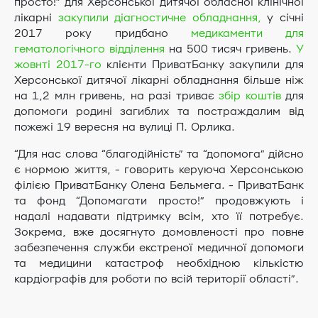
просто!” для Херсонської дитячої обласної клінічної
лікарні
закупили діагностичне обладнання,
у січні
2017 року придбано
медикаменти для
гематологічного відділення
на 500 тисяч гривень.
У
жовнті 2017-го
клієнти ПриватБанку закупили для
Херсонської дитячої лікарні обладнання більше ніж
на 1,2 млн гривень, на разі триває
збір коштів
для
допомоги родині загиблих та постраждалим від
пожежі 19 вересня на вулиці П. Орлика.
“Для нас слова “благодійність” та “допомога” дійсно
є нормою життя, - говорить керуюча Херсонською
філією ПриватБанку Олена Бельмега. - ПриватБанк
та фонд “Допомагати просто!” продовжують і
надалі надавати підтримку всім, хто її потребує.
Зокрема, вже досягнуто домовленості про повне
забезпечення служби екстреної медичної допомоги
та медицини катастроф необхідною кількістю
кардіографів для роботи по всій території області”.