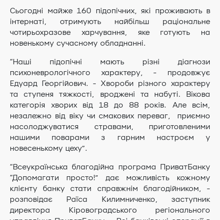
Сьогодні майже 160 підопічних, які проживають в
інтернаті, отримують найбільш раціональне
чотирьохразове харчування, яке готують на
новенькому сучасному обладнанні.
“Наші підопічні мають різні діагнози
психоневрологічного характеру, - продовжує
Едуард Георгійович. - Хвороби різного характеру
та ступеня тяжкості, вроджені та набуті. Вікова
категорія хворих від 18 до 88 років. Але всім,
незалежно від віку чи смакових переваг, приємно
насолоджуватися стравами, приготовленими
нашими поварами з гарним настроєм у
новесенькому цеху”.
“Всеукраїнська благодійна програма ПриватБанку
“Допомагати просто!” дає можливість кожному
клієнту банку стати справжнім благодійником, -
розповідає Раїса Килимниченко, заступник
директора Кіровоградського регіонального