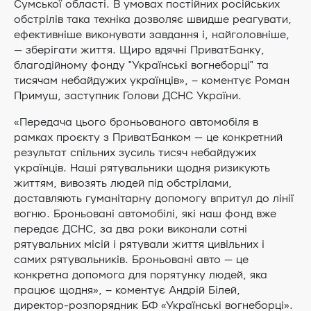
Сумської області. В умовах постійних російських
обстрілів така техніка дозволяє швидше реагувати,
ефективніше виконувати завдання і, найголовніше,
— зберігати життя. Щиро вдячні ПриватБанку,
благодійному фонду "Українські вогнеборці" та
тисячам небайдужих українців», – коментує Роман
Примуш, заступник Голови ДСНС України.
«Передача цього броньованого автомобіля в
рамках проєкту з ПриватБанком — це конкретний
результат спільних зусиль тисяч небайдужих
українців. Наші рятувальники щодня ризикують
життям, вивозять людей під обстрілами,
доставляють гуманітарну допомогу впритул до лінії
вогню. Броньовані автомобілі, які наш фонд вже
передає ДСНС, за два роки виконали сотні
рятувальних місій і рятували життя цивільних і
самих рятувальників. Броньовані авто — це
конкретна допомога для порятунку людей, яка
працює щодня», – коментує Андрій Білей,
директор-розпорядник БФ «Українські вогнеборці».