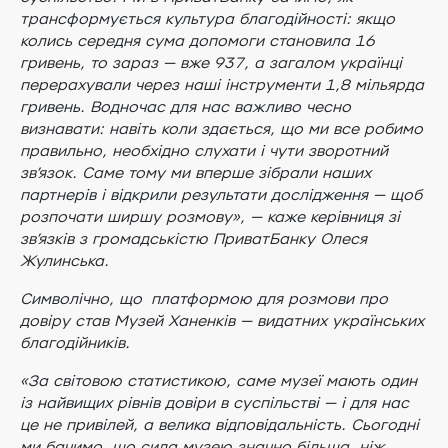
трансформується культура благодійності: якщо
колись середня сума допомоги становила 16
гривень, то зараз — вже 937, а загалом українці
перерахували через наші інструменти 1,8 мільярда
гривень. Водночас для нас важливо чесно
визнавати: навіть коли здається, що ми все робимо
правильно, необхідно слухати і чути зворотний
зв’язок. Саме тому ми вперше зібрали наших
партнерів і відкрили результати дослідження — щоб
розпочати ширшу розмову», — каже керівниця зі
звʼязків з громадськістю ПриватБанку Олеся
Жулинська.
Символічно, що платформою для розмови про
довіру став Музей Ханенків — видатних українських
благодійників.
«За світовою статистикою, саме музеї мають один
із найвищих рівнів довіри в суспільстві — і для нас
це не привілей, а велика відповідальність. Сьогодні
ми бачимо, що сила музею значно більша, ніж