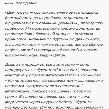
ними послідовно.
«Цей проєкт — про закріплення нових стандартів
благодійності, де щире бажання допомогти
підкріплюється системними рішеннями, прозорістю
і довірою. Ми перетворюємо емоцію донаторства
на зрозумілий і безпечний процес — із чіткими
правилами, знаннями та підтримкою для кожного,
хто допомагає», — коментує голова центру Центру
соціальних змін і поведінкової економіки, доктор
економічних наук Андрій Длігач.
Довіра не народжується з контролю — вона
народжується з відкритості й чесності, зазначає
міністерка у справах ветеранів Наталія Калмикова.
- Ми не ховаємося від складних тем — відповідаємо
на запити, зустрічаємося з ветеранами і
ветеранками, пояснюємо рішення і говоримо
прямо. Бо довіра не з’являється сама — вона
формується через щоденну роботу і відкриту
позицію держави. Для нас важливо, щоб ветерани і