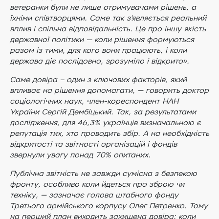
ветеранки були не лише отримувачами рішень, а
їхніми співтворцями. Саме так з’являється реальний
вплив і спільна відповідальність. Це про іншу якість
державної політики — коли рішення формуються
разом із тими, для кого вони працюють, і коли
держава діє послідовно, зрозуміло і відкрито».
Саме довіра – один з ключових факторів, який
впливає на рішення допомагати, — говорить доктор
соціологічних наук, член-кореспондент НАН
України Сергій Дембіцький. Так, за результатами
дослідження, для 46,3% українців визначальною є
репутація тих, хто проводить збір. А на необхідність
відкритості та звітності організацій і фондів
звернули увагу понад 70% опитаних.
Публічна звітність не завжди сумісна з безпекою
фронту, особливо коли йдеться про зброю чи
техніку, — зазначає голова штабного фонду
Третього армійського корпусу Олег Петренко. Тому
на перший план виходить захищена довіра: коли