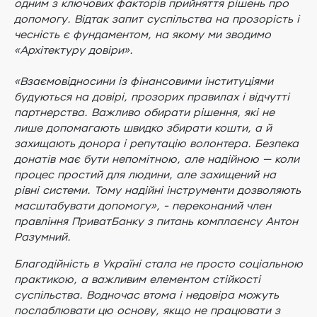
одним з ключових факторів прийняття рішень про
допомогу. Відтак запит суспільства на прозорість і
чесність є фундаментом, на якому ми зводимо
«Архітектуру довіри».
«Взаємовідносини із фінансовими інституціями
будуються на довірі, прозорих правилах і відчутті
партнерства. Важливо обирати рішення, які не
лише допомагають швидко збирати кошти, а й
захищають донора і репутацію волонтера. Безпека
донатів має бути непомітною, але надійною — коли
процес простий для людини, але захищений на
рівні системи. Тому надійні інструменти дозволяють
масштабувати допомогу», - переконаний член
правління ПриватБанку з питань комплаєнсу Антон
Разумний.
Благодійність в Україні стала не просто соціальною
практикою, а важливим елементом стійкості
суспільства. Водночас втома і недовіра можуть
послаблювати цю основу, якщо не працювати з