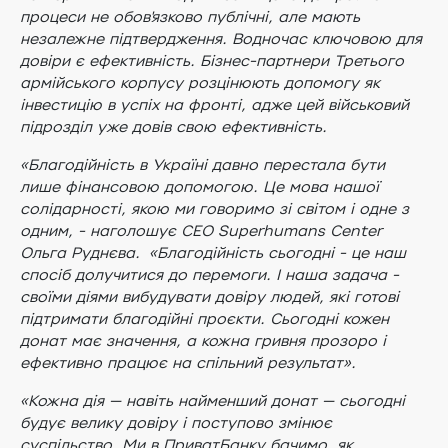
процеси не обов'язково публічні, але мають
незалежне підтвердження. Водночас ключовою для
довіри є ефективність. Бізнес-партнери Третього
армійського корпусу розцінюють допомогу як
інвестицію в успіх на фронті, адже цей військовий
підрозділ уже довів свою ефективність.
«Благодійність в Україні давно перестала бути
лише фінансовою допомогою. Це мова нашої
солідарності, якою ми говоримо зі світом і одне з
одним, - наголошує СЕО Superhumans Center
Ольга Руднєва. «Благодійність сьогодні - це наш
спосіб долучитися до перемоги. І наша задача -
своїми діями вибудувати довіру людей, які готові
підтримати благодійні проєкти. Сьогодні кожен
донат має значення, а кожна гривня прозоро і
ефективно працює на спільний результат».
«Кожна дія — навіть найменший донат — сьогодні
будує велику довіру і поступово змінює
суспільство. Ми в ПриватБанку бачимо, як