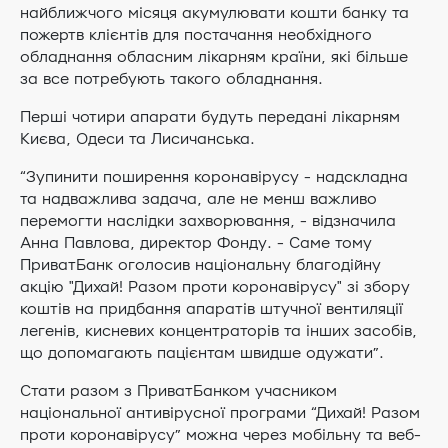
найближчого місяця акумулювати кошти банку та
пожертв клієнтів для постачання необхідного
обладнання обласним лікарням країни, які більше
за все потребують такого обладнання.
Перші чотири апарати будуть передані лікарням
Києва, Одеси та Лисичанська.
“Зупинити поширення коронавірусу - надскладна
та надважлива задача, але не менш важливо
перемогти наслідки захворювання, - відзначила
Анна Павлова, директор Фонду. - Саме тому
ПриватБанк оголосив національну благодійну
акцію "Дихай! Разом проти коронавірусу" зі збору
коштів на придбання апаратів штучної вентиляції
легенів, кисневих концентраторів та інших засобів,
що допомагають пацієнтам швидше одужати”.
Стати разом з ПриватБанком учасником
національної антивірусної програми “Дихай! Разом
проти коронавірусу” можна через мобільну та веб-