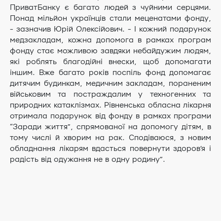
ПриватБанку є багато людей з чуйними серцями.
Понад мільйон українців стали меценатами фонду,
- зазначив Юрій Олексійович. - І кожний подарунок
медзакладам, кожна допомога в рамках програм
фонду стає можливою завдяки небайдужим людям,
які роблять благодійні внески, щоб допомагати
іншим. Вже багато років поспіль фонд допомагає
дитячим будинкам, медичним закладам, пораненим
військовим та постраждалим у техногенних та
природних катаклізмах. Рівненська обласна лікарня
отримала подарунок від фонду в рамках програми
“Заради життя”, спрямованої на допомогу дітям, в
тому числі й хворим на рак. Сподіваюся, з новим
обладнання лікарям вдасться повернути здоров’я і
радість від одужання не в одну родину”.