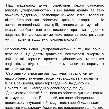
“Наш медзаклад дуже потребував такого сучасного 
апарату ультрадіагностики і ми вдячні фонду за таку 
важливу підтримку, - розповідає Микола Чепіль, головний 
лікар Чернівецької обласної дитячої лікарні. - Це 
високотехнологічний пристрій, завдяки якому лікарі 
можуть зробити надточні висновки про стан здоров’я 
пацієнта. Він допомагатиме нам, перш за все, рятувати 
життя пацієнтів відділення онкогематології”.
Особливістю нової ультрадіагностики є те, що вона - 
переносна. Це дасть додаткові можливості лікарям у 
найкоротші терміни провести діагностику маленьких 
пацієнтів, а відтак - і збільшить шанси на порятунок 
дитячих життів.  
“Сьогодні хочеться ще раз подякувати всім клієнтам 
нашого банку за чуйне серце і небайдужість, - зазначив 
Юрій Браніцький, директор Південно-Західного РУ 
ПриватБанку. - Благодійну допомогу від фонду 
“Допомагати просто!” Чернівецька обласна дитяча лікарня 
отримує не вперше. Впевнений, що нове обладнання 
допоможе у лікуванні найскладніших хвороб маленьких 
пацієнтів медзакладу. Адже те, що подароване від чистого 