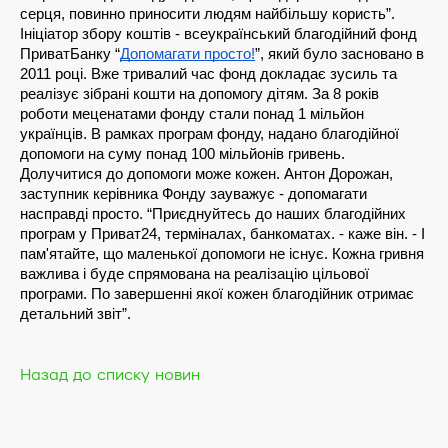
серця, повинно приносити людям найбільшу користь”.
Ініціатор збору коштів - всеукраїнський благодійний фонд 
ПриватБанку “
Допомагати просто!
”, який було засновано в 
2011 році. Вже тривалий час фонд докладає зусиль та 
реалізує зібрані кошти на допомогу дітям. За 8 років 
роботи меценатами фонду стали понад 1 мільйон 
українців. В рамках програм фонду, надано благодійної 
допомоги на суму понад 100 мільйонів гривень.
Долучитися до допомоги може кожен. Антон Дорожан, 
заступник керівника Фонду зауважує - допомагати 
насправді просто. “Приєднуйтесь до наших благодійних 
програм у Приват24, терміналах, банкоматах. - каже він. - І 
пам'ятайте, що маленької допомоги не існує. Кожна гривня 
важлива і буде спрямована на реалізацію цільової 
програми. По завершенні якої кожен благодійник отримає 
детальний звіт”.
Назад до списку новин