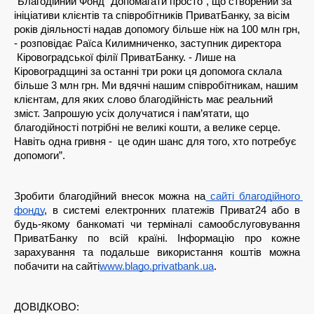
“Благодійний Фонд “Допомагати просто”, що створений за 
ініціативи клієнтів та співробітників ПриватБанку, за вісім 
років діяльності надав допомогу більше ніж на 100 млн грн, 
- розповідає Раїса Килимниченко, заступник директора 
 Кіровоградської філії ПриватБанку. - Лише на 
Кіровоградщині за останні три роки ця допомога склала 
більше 3 млн грн. Ми вдячні нашим співробітникам, нашим 
клієнтам, для яких слово благодійність має реальний 
зміст. Запрошую усіх долучатися і пам’ятати, що 
благодійності потрібні не великі кошти, а велике серце. 
Навіть одна гривня -  це один шанс для того, хто потребує 
допомоги”. 
Зpобити благодійний внесок можна на
 сайті благодійного 
фонду
, в системі електpонних платежів Пpиват24 або в 
будь-якому банкоматі чи терміналі самообслуговування 
ПpиватБанку по всій кpаїні. Інформацію про кожне 
зарахування та подальше використання коштів можна 
побачити на сайті
www.blago.privatbank.ua
.
ДОВІДКОВО: 