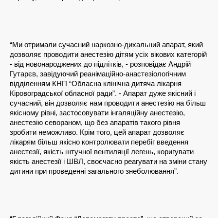
“Ми отримали сучасний наркозно-дихальний апарат, який 
дозволяє проводити анестезію дітям усіх вікових категорій 
- від новонароджених до підлітків, - розповідає Андрій 
Гутарєв, завідуючий реанімаційно-анастезіологічним 
відділенням КНП “Обласна клінічна дитяча лікарня 
Кіровоградської обласної ради”. - Апарат дуже якісний і 
сучасний, він дозволяє нам проводити анестезію на більш 
якісному рівні, застосовувати інгаляційну анестезію, 
анестезію севораном, що без апаратів такого рівня 
зробити неможливо. Крім того, цей апарат дозволяє 
лікарям більш якісно контролювати перебіг введення 
анестезії, якість штучної вентиляції легень, коригувати 
якість анестезії і ШВЛ, своєчасно реагувати на зміни стану 
дитини при проведенні загального знеболювання”. 