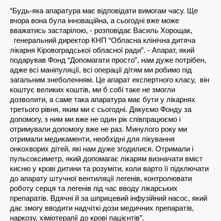
“Будь-яка апаратура має відповідати вимогам часу. Ще 
вчора вона була інноваційна, а сьогодні вже може 
вважатись застарілою, - розповідає Василь Хорощак, 
  генеральний директор КНП “Обласна клінічна дитяча 
лікарня Кіровоградської обласної ради”. - Апарат, який 
подарував Фонд “Допомагати просто”, нам дуже потрібен, 
адже всі маніпуляції, всі операції дітям ми робимо під 
загальним знеболенням. Це апарат експертного класу,  він 
коштує великих коштів, ми б собі таке не змогли 
дозволити, а саме така апаратура має бути у лікарнях 
третього рівня, яким ми є сьогодні. Дякуємо Фонду за 
допомогу, з ним ми вже не один рік співпрацюємо і 
отримували допомогу вже не раз. Минулого року ми 
отримали медикаменти, необхідні для лікування 
онкохворих дітей, які нам дуже згодилися. Отримали і 
пульсоксиметр, який допомагає лікарям визначати вміст 
кисню у крові дитини та розуміти, коли варто її підключати 
до апарату штучної вентиляції легенів, контролювати 
роботу серця та легенів під час вводу лікарських 
препаратів. Вдячні й за шприцевий інфузійний насос, який 
дає змогу вводити надчіткі дози медичних препаратів, 
наркозу, хіміотерапії до крові пацієнтів”.