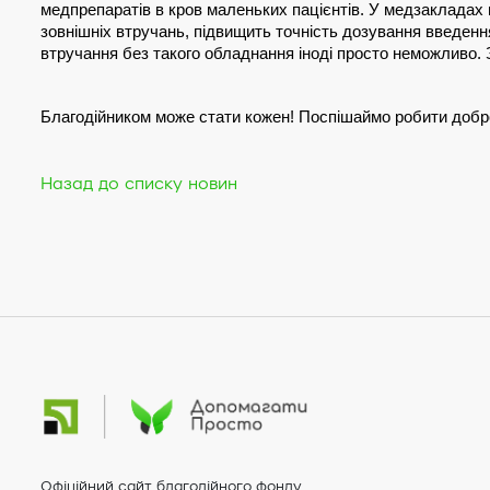
медпрепаратів в кров маленьких пацієнтів. У медзакладах 
зовнішніх втручань, підвищить точність дозування введення
втручання без такого обладнання іноді просто неможливо. З
Благодійником може стати кожен! Поспішаймо робити добр
Назад до списку новин
Офіційний сайт благодійного фонду