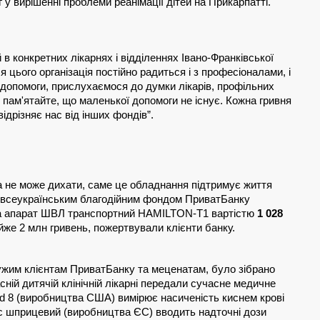
у вирішенні проблеми реанімації дітей на Прикарпатті.
 конкретних лікарнях і відділеннях Івано-Франківської 
цього організація постійно радиться і з професіоналами, і 
допомоги, прислухаємося до думки лікарів, профільних 
пам'ятайте, що маленької допомоги не існує. Кожна гривня 
ідрізняє нас від інших фондів”.
а не може дихати, саме це обладнання підтримує життя 
не всеукраїнським благодійним фондом ПриватБанку 
мала апарат ШВЛ транспортний HAMILTON-T1 вартістю 
1 028 
айже 2 млн гривень, пожертвували клієнти банку.
ужим клієнтам ПриватБанку та меценатам, було зібрано 
сній дитячій клінічній лікарні передали сучасне медичне 
d 8 (виробництва США) вимірює насиченість киснем крові 
сос шприцевий (виробництва ЄС) вводить надточні дози 