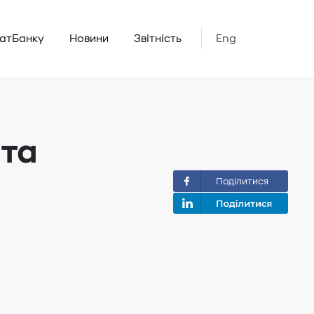
ватБанку
Новини
Звітність
Eng
 та
Поділитися