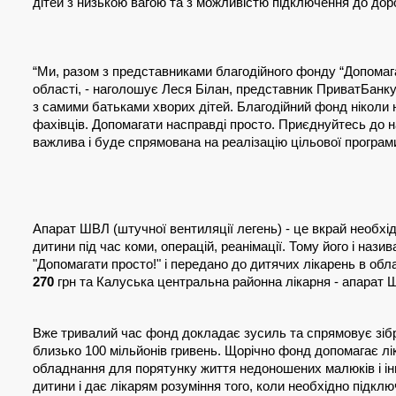
дітей з низькою вагою та з можливістю підключення до доро
“Ми, разом з представниками благодійного фонду “Допомага
області, - наголошує Леся Білан, представник ПриватБанку.
з самими батьками хворих дітей. Благодійний фонд ніколи 
фахівців. Допомагати насправді просто. Приєднуйтесь до на
важлива і буде спрямована на реалізацію цільової програми
Апарат ШВЛ (штучної вентиляції легень) - це вкрай необхі
дитини під час коми, операцій, реанімації. Тому його і н
"Допомагати просто!" і передано до дитячих лікарень в об
270
 грн та Калуська центральна районна лікарня - апара
Вже тривалий час фонд докладає зусиль та спрямовує зібра
близько 100 мільйонів гривень. Щорічно фонд допомагає ліка
обладнання для порятунку життя недоношених малюків і інш
дитини і дає лікарям розуміння того, коли необхідно підкл