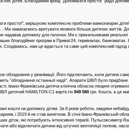
слих дітей. Благодійний фонд “Допомагати просто!” радо допоміг 
ти просто!”, вирішуємо комплексно проблеми важкохворих дітей в
 - Ми намагаємось врятувати якомога більше дитячих життів. Для 
не надавав допомогу для галочки. Ми є прихильниками реальної 
ших благодійних програм в Приват24, терміналах, банкоматах. І 
. Сподіваюсь, нам це вдається та саме цей комплексний підхід в
дне обладнання у реанімації. Його підключають, коли дитина сам
азивають "обладнання останньої надії". Апарати ШВЛ було придба
ласті. Івано-Франківська дитяча клінічна обласна лікарня отри
т ШВЛ дитячий HAMILTON-С1 вартістю 
849 580
 грн. Кошти, а це м
ні кошти на допомогу дітям. За 8 років роботи, завдяки небайд
рням, і 2019 й не став винятком. В січні Івано-Франківській обла
их діток, які потребують інтенсивної терапії. Пульсоксиметр Ra
ючати або відключати дитини від штучної вентиляції легенів, на