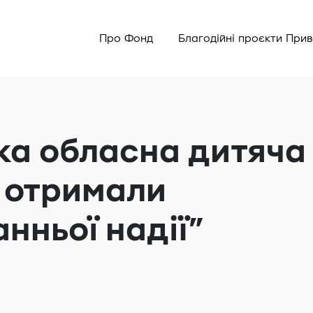
Про Фонд
Благодійні проєкти При
ка обласна дитяча
і отримали
нньої надії”