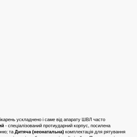
лікарень ускладнено і саме від апарату ШВЛ часто 
ий
 - спеціалізований протиударний корпус, посилена 
ню; та 
Дитяча (неонатальна)
 комплектація для рятування 