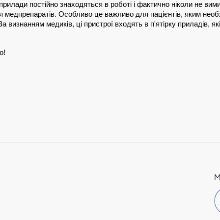
прилади постійно знаходяться в роботі і фактично ніколи не ви
 медпрепаратів. Особливо це важливо для пацієнтів, яким необхі
а визнанням медиків, ці пристрої входять в п'ятірку приладів, я
о!
М