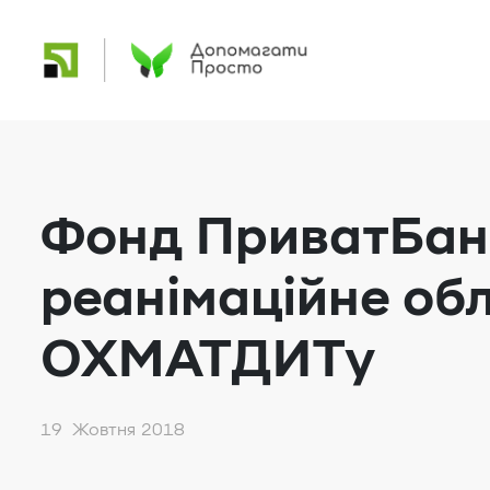
Фонд ПриватБанк
реанімаційне об
ОХМАТДИТу
19 Жовтня 2018