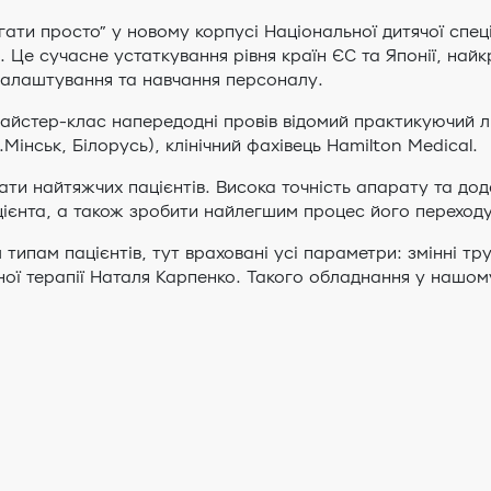
ти просто” у новому корпусі Національної дитячої спеці
 Це сучасне устаткування рівня країн ЄС та Японії, най
налаштування та навчання персоналу.
айстер-клас напередодні провів відомий практикуючий л
Мінськ, Білорусь), клінічний фахівець Hamilton Medical.
ти найтяжчих пацієнтів. Висока точність апарату та дод
цієнта, а також зробити найлегшим процес його переход
 типам пацієнтів, тут враховані усі параметри: змінні тр
вної терапії Наталя Карпенко. Такого обладнання у нашом