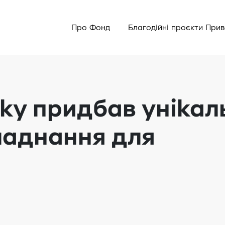
Про Фонд
Благодійні проєкти При
у придбав унікал
ладнання для