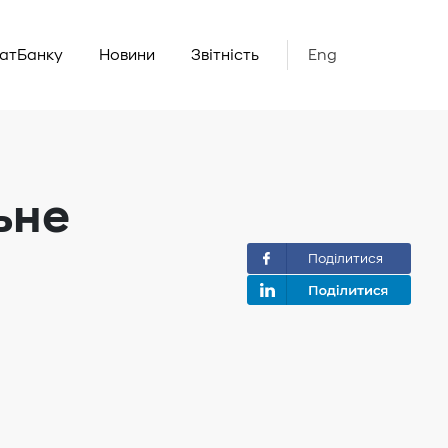
ватБанку
Новини
Звітність
Eng
ьне
Поділитися