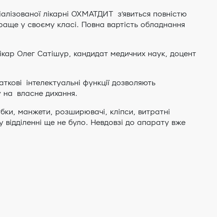
алізованої лікарні ОХМАТДИТ з’явиться повністю
краще у своєму класі. Повна вартість обладнання
ікар Олег Сатішур, кандидат медичних наук, доцент
аткові інтелектуальні функції дозволяють
у на власне дихання.
убки, манжети, розширювачі, кліпси, витратні
у відділенні ще не було. Невдовзі до апарату вже