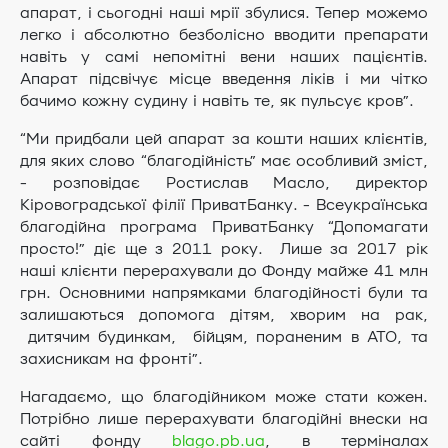
апарат, і сьогодні наші мрії збулися. Тепер можемо
легко і абсолютно безболісно вводити препарати
навіть у самі непомітні вени наших пацієнтів.
Апарат підсвічує місце введення ліків і ми чітко
бачимо кожну судину і навіть те, як пульсує кров”.
“Ми придбали цей апарат за кошти наших клієнтів,
для яких слово “благодійність” має особливий зміст,
- розповідає Ростислав Масло, директор
Кіровоградської філії ПриватБанку. - Всеукраїнська
благодійна програма ПриватБанку “Допомагати
просто!” діє ще з 2011 року. Лише за 2017 рік
наші клієнти перерахували до Фонду майже 41 млн
грн. Основними напрямками благодійності були та
залишаються допомога дітям, хворим на рак,
дитячим будинкам, бійцям, пораненим в АТО, та
захисникам на фронті”.
Нагадаємо, що благодійником може стати кожен.
Потрібно лише перерахувати благодійні внески на
сайті фонду
blago.pb.ua
, в терміналах