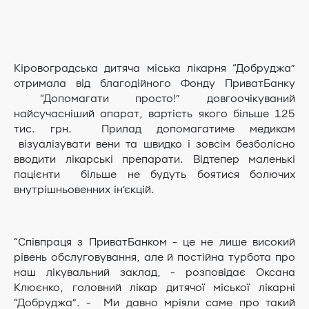
Кіровоградська дитяча міська лікарня “Добруджа”
отримала від благодійного Фонду ПриватБанку
“Допомагати просто!” довгоочікуваний
найсучасніший апарат, вартість якого більше 125
тис. грн. Прилад допомагатиме медикам
візуалізувати вени та швидко і зовсім безболісно
вводити лікарські препарати. Відтепер маленькі
пацієнти більше не будуть боятися болючих
внутрішньовенних ін’єкцій.
“Співпраця з ПриватБанком - це не лише високий
рівень обслуговування, але й постійна турбота про
наш лікувальний заклад, - розповідає Оксана
Клюєнко, головний лікар дитячої міської лікарні
“Добруджа”. - Ми давно мріяли саме про такий