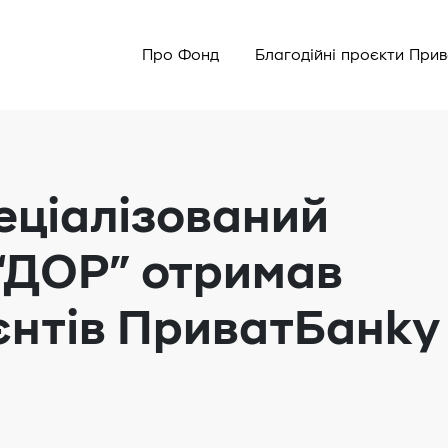
Про Фонд
Благодійні проєкти При
еціалізований
“ДОР” отримав
ієнтів ПриватБанку