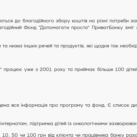
ься до благодійного збору коштів на різні потреби закл
годійний Фонд “Допомагати просто” ПриватБанку зміг 
 та низка інших речей та продуктів, які щодня так необхі
Р” працює уже з 2001 року та приймає більше 100 дітей
на вся інформація про програму та фонд. Є список дитяч
інтернатам, підтримка дітей із онкологічними захворюва
 10, 50 чи 100 грн від клієнта чи працівника банку разо