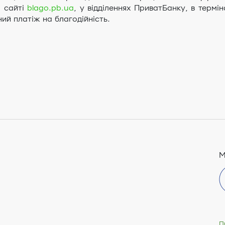
а сайті
blago.pb.ua
, у відділеннях ПриватБанку, в терм
ий платіж на благодійність.
М
П