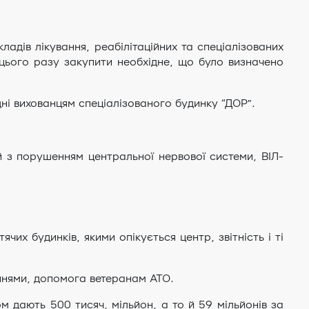
адів лікування, реабілітаційних та спеціалізованих
цього разу закупити необхідне, що було визначено
дні вихованцям спеціалізованого будинку “ДОР”.
 з порушенням центральної нервової системи, ВІЛ-
их будинків, якими опікується центр, звітність і ті
ннями, допомога ветеранам АТО.
м дають 500 тисяч, мільйон, а то й 59 мільйонів за