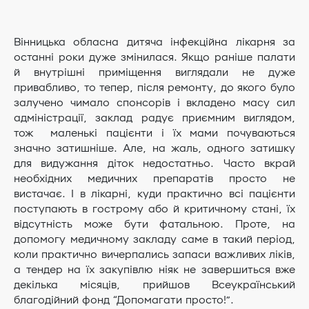
Вінницька обласна дитяча інфекційна лікарня за
останні роки дуже змінилася. Якщо раніше палати
й внутрішні приміщення виглядали не дуже
привабливо, то тепер, після ремонту, до якого було
залучено чимало спонсорів і вкладено масу сил
адміністрації, заклад радує приємним виглядом,
тож маленькі пацієнти і їх мами почуваються
значно затишніше. Але, на жаль, одного затишку
для видужання діток недостатньо. Часто вкрай
необхідних медичних препаратів просто не
вистачає. І в лікарні, куди практично всі пацієнти
поступають в гострому або й критичному стані, їх
відсутність може бути фатальною. Проте, на
допомогу медичному закладу саме в такий період,
коли практично вичерпались запаси важливих ліків,
а тендер на їх закупівлю ніяк не завершиться вже
декілька місяців, прийшов Всеукраїнський
благодійний фонд “Допомагати просто!”.