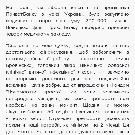
На гроші, які зібрали клієнти та працівники
ПриватБанку з усієї України, було закуплено
медичних препаратів на суму 200 000 гривень.
Вінницька філія ПриватБанку передала придбані
товари медичному закладу.
“Сьогодні, на мою думку, жодна лікарня не має
достатнього фінансування, щоб забезпечити в
повному обсязі її роботу, - розказала Людмила
Бровінська, головний лікар Вінницької обласної
клінічної дитячої інфекційної лікарні. - І звичайно
спонсорська допомога для нас надзвичайно
важлива. І дуже добре, що співпрацюючи з Фондом
“Допомагати просто”, ми мали можливість
попередньо узгодити, які саме препарати нам
необхідні на даний момент. Щодня ми маємо
лікувати близько 60-ти діток і велика частина з них
- важкі хворі. Отримані препарати дозволять
покрити наші потреби, як мінімум, на 2 місяці. Ця
допомога саме тепер для нас дуже важлива - якби