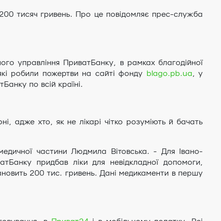
ла 200 тисяч гривень. Про це повідомляє прес-служба
ного управління ПриватБанку, в рамках благодійної
які робили пожертви на сайті фонду
blago.pb.ua
, у
Банку по всій країні.
ні, адже хто, як не лікарі чітко розуміють й бачать
медичної частини Людмила Вітовська. - Для Івано-
иватБанку придбав ліки для невідкладної допомоги,
тановить 200 тис. гривень. Дані медикаменти в першу