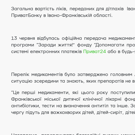
Загальна вартість ліків, переданих для дітлахів Ів
ПриватБанку в Івано-Франківській області.
13 червня відбулась офіційна передача медикамент
програми “Заради життя!” фонду “Допомагати прос
системі електронних платежів
Приват24
або в будь-
Перелік медикаментів було затверджено головним лік
ситуацію зсередини та знають, яких препаратів не в
“Це перші медикаменти, які цього року поступили
Франківської міської дитячої клінічної лікарні ф
антибіотики, тести на визначення антитіл та інше. 
чергу підуть для важкохворих дітей, дітей-сиріт, ді