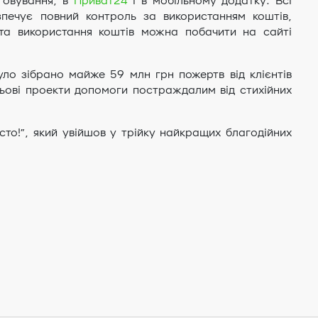
говування, в
Приват24
і в мобільному додатку. Всі
печує повний контроль за використанням коштів,
та використання коштів можна побачити на сайті
уло зібрано майже 59 млн грн пожертв від клієнтів
льові проекти допомоги постраждалим від стихійних
то!”, який увійшов у трійку найкращих благодійних