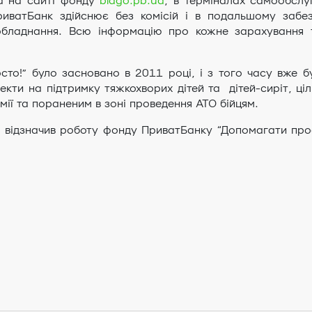
а на сайті фонду
blago.pb.ua
, в терміналах самообслу
иватБанк здійснює без комісій і в подальшому забез
обладнання. Всю інформацію про кожне зарахування 
то!” було засновано в 2011 році, і з того часу вже б
екти на підтримку тяжкохворих дітей та дітей-сиріт, ці
мії та пораненим в зоні проведення АТО бійцям.
 відзначив роботу фонду ПриватБанку “Допомагати прос