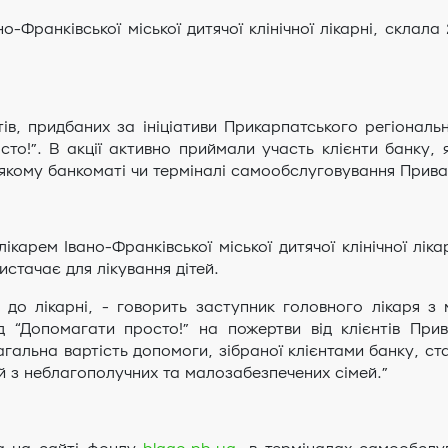
ано-Франківської міської дитячої клінічної лікарні, скла
ів, придбаних за ініціативи Прикарпатського регіональ
то!”. В акції активно приймали участь клієнти банку, 
якому банкоматі чи терміналі самообслуговування Приват
арем Івано-Франківської міської дитячої клінічної лікар
истачає для лікування дітей.
 до лікарні, - говорить заступник головного лікаря з 
онд “Допомагати просто!” на пожертви від клієнтів Пр
Загальна вартість допомоги, зібраної клієнтами банку, с
тей з неблагополучних та малозабезпечених сімей.”