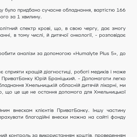
аду було придбано сучасне обладнання, вартістю 166
ого за 1 хвилину.
олітний спектр крові, що, в свою чергу, дає змогу
ні, в тому числі, й дитячої онкології, - розповідає
зробити аналізи за допомогою «Humalyte Plus 5», до
 сприяти кращій діагностиці, роботі медиків і може
я ПриватБанку Юрій Браніцький. - Допомагати легко
ладнання Хмельницькій обласній дитячій лікарні, ми
яю, що це ще не остання допомога для Хмельницької
йним внескам клієнтів ПриватБанку. Іншу частину
ерахувати благодійні внески можна на сайті фонду
вний контроль за використанням коштів, проведенням