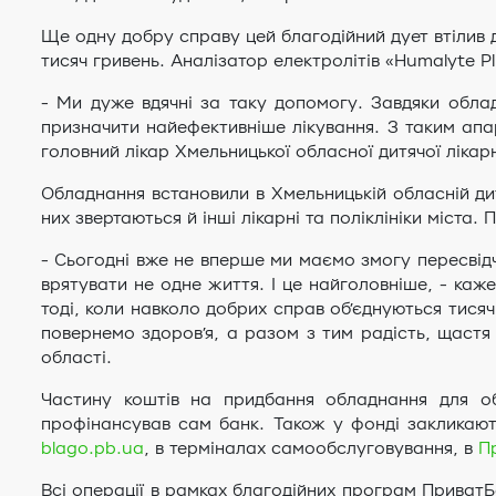
Ще одну добру справу цей благодійний дует втілив 
тисяч гривень. Аналізатор електролітів «Humalyte P
- Ми дуже вдячні за таку допомогу. Завдяки облад
призначити найефективніше лікування. З таким апара
головний лікар Хмельницької обласної дитячої лікарн
Обладнання встановили в Хмельницькій обласній дит
них звертаються й інші лікарні та поліклініки міста.
- Сьогодні вже не вперше ми маємо змогу пересвідч
врятувати не одне життя. І це найголовніше, - ка
тоді, коли навколо добрих справ об’єднуються тися
повернемо здоров’я, а разом з тим радість, щастя
області.
Частину коштів на придбання обладнання для обл
профінансував сам банк. Також у фонді закликают
blago.pb.ua
, в терміналах самообслуговування, в
П
Всі операції в рамках благодійних програм ПриватБ