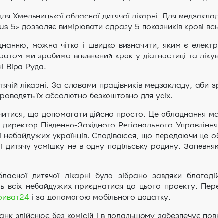
для Хмельницької обласної дитячої лікарні. Для медзакл
lus 5» дозволяє вимірювати одразу 5 показників крові всь
нанню, можна чітко і швидко визначити, яким є електр
том ми зробимо впевнений крок у діагностиці та лікуван
і Віра Руда.
ячій лікарні. За словами працівників медзакладу, аби 
 Проводять їх абсолютно безкоштовно для усіх.
итися, що допомагати дійсно просто. Це обладнання має
же директор Південно-Західного Регіонального Управлінн
чі небайдужих українців. Сподіваюся, що передаючи це об
 і дитячу усмішку не в одну подільську родину. Запевн
асної дитячої лікарні було зібрано завдяки благоді
ь всіх небайдужих приєднатися до цього проекту. Пер
риват24
і за допомогою мобільного додатку.
анк здійснює без комісій і в подальшому забезпечує по