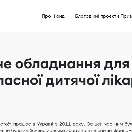
Про Фонд
Благодійні проєкти При
не обладнання для
асної дитячої ліка
сто!» працює в Україні з 2011 року. За цей час ним бу
Все це було здійснено завдяки збору коштів самим фондо