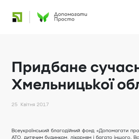
Придбане сучас
Хмельницької обл
25 Квітня 2017
Всеукраїнський благодійний фонд «Допомагати про
АТО, дитячим будинкам, лікарням і багато іншого. 