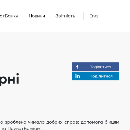
ватБанку
Новини
Звітність
Eng
Поділитися
рні
ло зроблено чимало добрих справ: допомога бійцям
м та ПриватБанком.