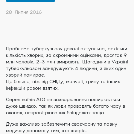
28 Липня 2016
Проблема туберкульозу доволі актуальна, оскільки
кількість хворих, за скромними оцінками, досягає 9
млн чоловік, 2–3 млн вмирають. Щогодини в Україні
туберкульозом занедужують 4 людини, з яких один
хворий помирає.
Ц
е більше, ніж від СНІДу, малярії, грипу та інших
інфекцій разом взятих.
Серед воїнів АТО це захворювання поширюється
дуже швидко, так як люди проводять багато часу в
окопах, непровітрюваних бліндажах тощо.
Дуже важливо забезпечити своєчасну та повну
медичну допомогу тим, хто хворіє.